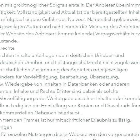
n mit größtmöglicher Sorgfalt erstellt. Der Anbieter übernimm
igkeit, Vollständigkeit und Aktualität der bereitgestellten Inhal
 erfolgt auf eigene Gefahr des Nutzers. Namentlich gekennzei
 jeweiligen Autors und nicht immer die Meinung des Anbieter
der Website des Anbieters kommt keinerlei Vertragsverhältnis z
ustande.
zrechte
tlichten Inhalte unterliegen dem deutschen Urheber- und
deutschen Urheber- und Leistungsschutzrecht nicht zugelasse
n schriftlichen Zustimmung des Anbieters oder jeweiligen
ondere für Vervielfältigung, Bearbeitung, Übersetzung,
zw. Wiedergabe von Inhalten in Datenbanken oder anderen
men. Inhalte und Rechte Dritter sind dabei als solche
Vervielfältigung oder Weitergabe einzelner Inhalte oder komple
trafbar. Lediglich die Herstellung von Kopien und Downloads für
 kommerziellen Gebrauch ist erlaubt.
 fremden Frames ist nur mit schriftlicher Erlaubnis zulässig.
ungen
für einzelne Nutzungen dieser Website von den vorgenannten