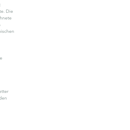
t
te. Die
chnete
s
wischen
ne
tter
 den